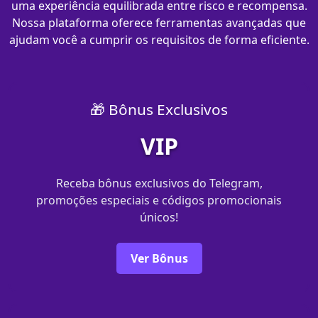
uma experiência equilibrada entre risco e recompensa.
Nossa plataforma oferece ferramentas avançadas que
ajudam você a cumprir os requisitos de forma eficiente.
🎁 Bônus Exclusivos
VIP
Receba bônus exclusivos do Telegram,
promoções especiais e códigos promocionais
únicos!
Ver Bônus