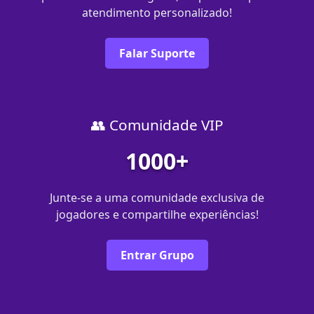
atendimento personalizado!
Falar Suporte
👥 Comunidade VIP
1000+
Junte-se a uma comunidade exclusiva de
jogadores e compartilhe experiências!
Entrar Grupo