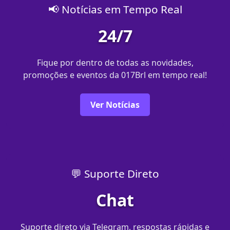
📢 Notícias em Tempo Real
24/7
Fique por dentro de todas as novidades,
promoções e eventos da 017Brl em tempo real!
Ver Notícias
💬 Suporte Direto
Chat
Suporte direto via Telegram, respostas rápidas e