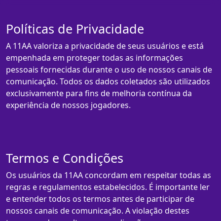
Políticas de Privacidade
A 11AA valoriza a privacidade de seus usuários e está
empenhada em proteger todas as informações
pessoais fornecidas durante o uso de nossos canais de
comunicação. Todos os dados coletados são utilizados
exclusivamente para fins de melhoria contínua da
experiência de nossos jogadores.
Termos e Condições
Os usuários da 11AA concordam em respeitar todas as
regras e regulamentos estabelecidos. É importante ler
e entender todos os termos antes de participar de
nossos canais de comunicação. A violação destes