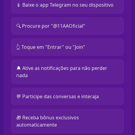
📱 Baixe o app Telegram no seu dispositivo
🔍 Procure por "@11AAOficial"
👆 Toque em "Entrar" ou "Join"
🔔 Ative as notificações para não perder
nada
💬 Participe das conversas e interaja
🎁 Receba bônus exclusivos
automaticamente