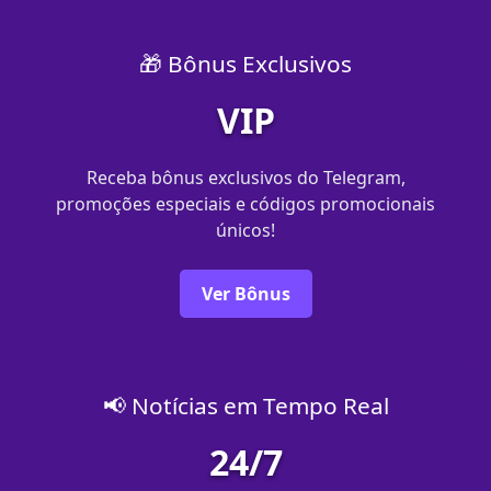
🎁 Bônus Exclusivos
VIP
Receba bônus exclusivos do Telegram,
promoções especiais e códigos promocionais
únicos!
Ver Bônus
📢 Notícias em Tempo Real
24/7