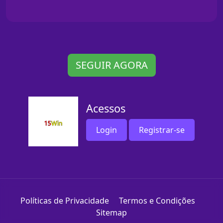
SEGUIR AGORA
Acessos
Login
Registrar-se
Políticas de Privacidade
Termos e Condições
Sitemap