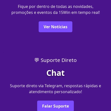
Fique por dentro de todas as novidades,
promoções e eventos da 15Win em tempo real!
Ver Notícias
💬 Suporte Direto
Chat
Suporte direto via Telegram, respostas rápidas e
atendimento personalizado!
Falar Suporte