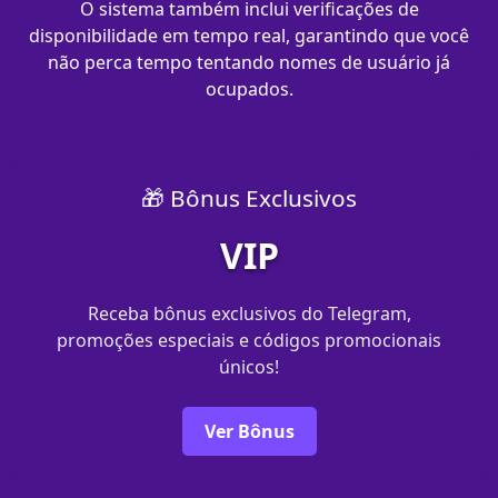
O sistema também inclui verificações de
disponibilidade em tempo real, garantindo que você
não perca tempo tentando nomes de usuário já
ocupados.
🎁 Bônus Exclusivos
VIP
Receba bônus exclusivos do Telegram,
promoções especiais e códigos promocionais
únicos!
Ver Bônus