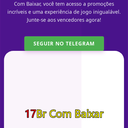
Com Baixar, você tem acesso a promoções
incríveis e uma experiência de jogo inigualável.
Junte-se aos vencedores agora!
SEGUIR NO TELEGRAM