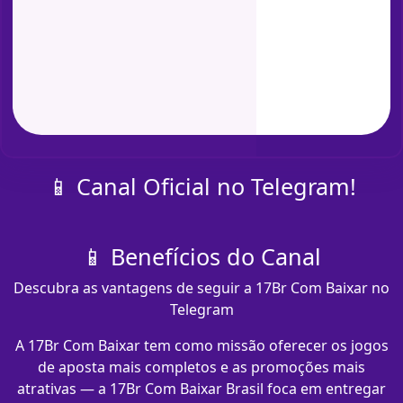
📱 Canal Oficial no Telegram!
📱 Benefícios do Canal
Descubra as vantagens de seguir a 17Br Com Baixar no
Telegram
A 17Br Com Baixar tem como missão oferecer os jogos
de aposta mais completos e as promoções mais
atrativas — a 17Br Com Baixar Brasil foca em entregar