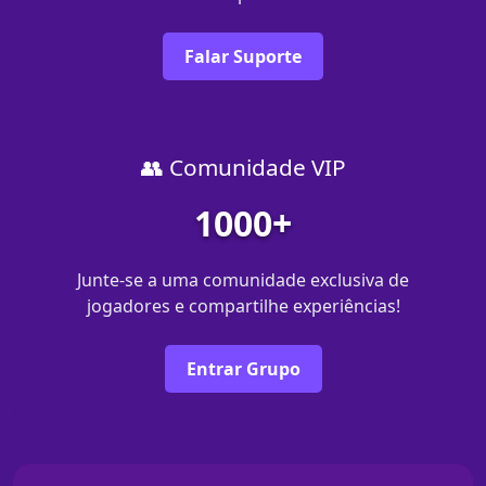
Falar Suporte
👥 Comunidade VIP
1000+
Junte-se a uma comunidade exclusiva de
jogadores e compartilhe experiências!
Entrar Grupo