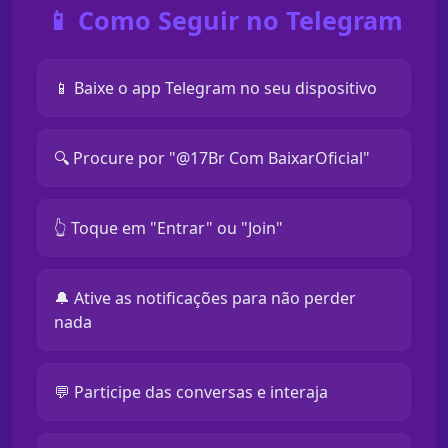
📱 Como Seguir no Telegram
📱 Baixe o app Telegram no seu dispositivo
🔍 Procure por "@17Br Com BaixarOficial"
👆 Toque em "Entrar" ou "Join"
🔔 Ative as notificações para não perder
nada
💬 Participe das conversas e interaja