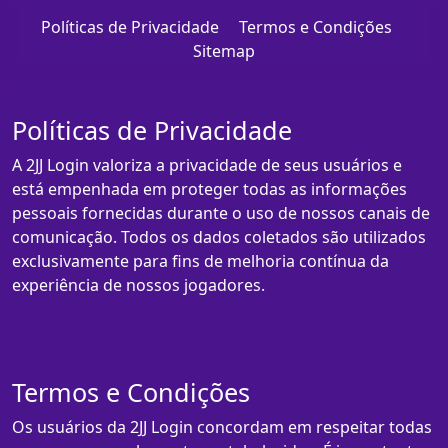
Políticas de Privacidade
Termos e Condições
Sitemap
Políticas de Privacidade
A 2JJ Login valoriza a privacidade de seus usuários e
está empenhada em proteger todas as informações
pessoais fornecidas durante o uso de nossos canais de
comunicação. Todos os dados coletados são utilizados
exclusivamente para fins de melhoria contínua da
experiência de nossos jogadores.
Termos e Condições
Os usuários da 2JJ Login concordam em respeitar todas