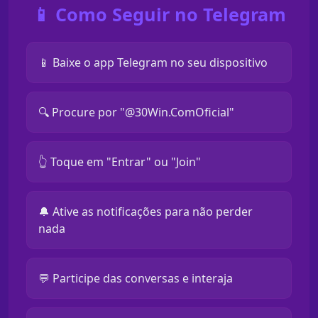
📱 Como Seguir no Telegram
📱 Baixe o app Telegram no seu dispositivo
🔍 Procure por "@30Win.ComOficial"
👆 Toque em "Entrar" ou "Join"
🔔 Ative as notificações para não perder
nada
💬 Participe das conversas e interaja