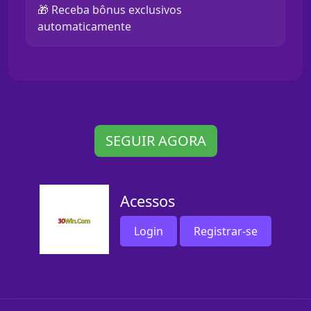
🎁 Receba bônus exclusivos
automaticamente
SEGUIR AGORA
Acessos
Login
Registrar-se