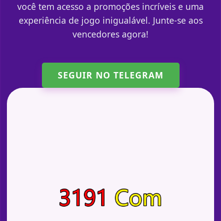
você tem acesso a promoções incríveis e uma
experiência de jogo inigualável. Junte-se aos
vencedores agora!
SEGUIR NO TELEGRAM