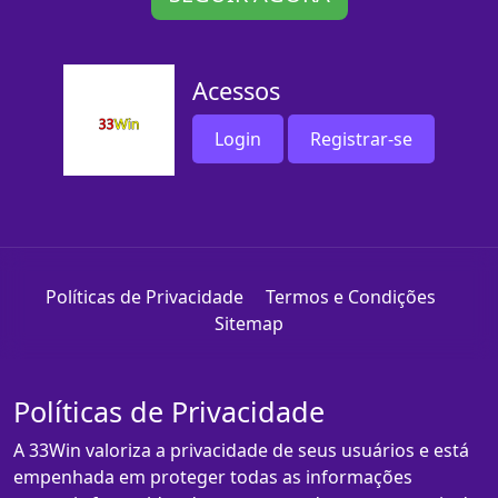
Acessos
Login
Registrar-se
Políticas de Privacidade
Termos e Condições
Sitemap
Políticas de Privacidade
A 33Win valoriza a privacidade de seus usuários e está
empenhada em proteger todas as informações