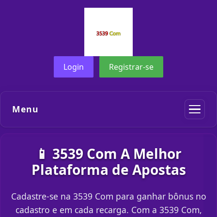
Login
Registrar-se
Menu
📱 3539 Com A Melhor
Plataforma de Apostas
Cadastre-se na 3539 Com para ganhar bônus no
cadastro e em cada recarga. Com a 3539 Com,