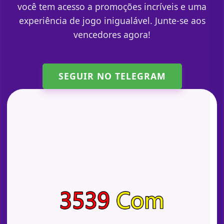
você tem acesso a promoções incríveis e uma
experiência de jogo inigualável. Junte-se aos
vencedores agora!
SEGUIR NO TELEGRAM