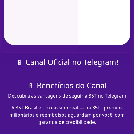
📱 Canal Oficial no Telegram!
📱 Benefícios do Canal
Descubra as vantagens de seguir a 35T no Telegram
A 35T Brasil é um cassino real — na 35T , prêmios
milionários e reembolsos aguardam por você, com
garantia de credibilidade.