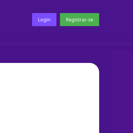
Login
Registrar-se