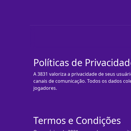
Políticas de Privacida
A 3831 valoriza a privacidade de seus usuá
canais de comunicação. Todos os dados cole
jogadores.
Termos e Condições