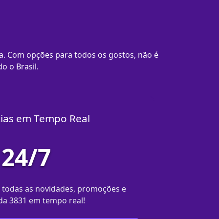
da. Com opções para todos os gostos, não é
o o Brasil.
cias em Tempo Real
24/7
e todas as novidades, promoções e
da 3831 em tempo real!