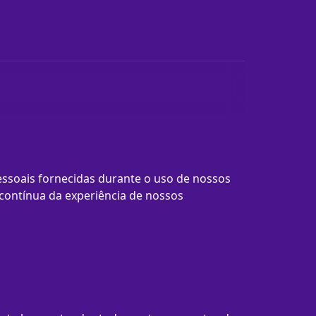
essoais fornecidas durante o uso de nossos
 contínua da experiência de nossos