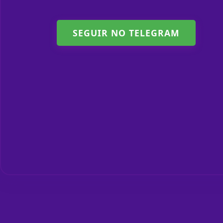
SEGUIR NO TELEGRAM