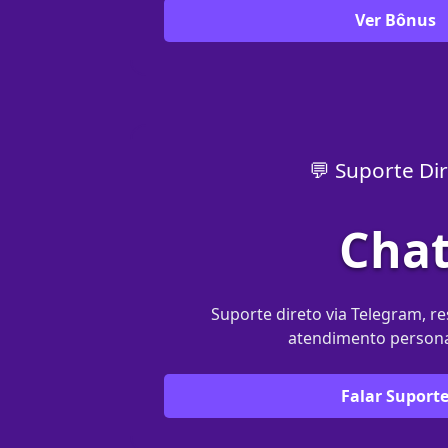
Ver Bônus
💬 Suporte Di
Cha
Suporte direto via Telegram, r
atendimento persona
Falar Suport