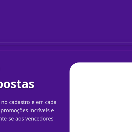
postas
 no cadastro e em cada
 promoções incríveis e
unte-se aos vencedores