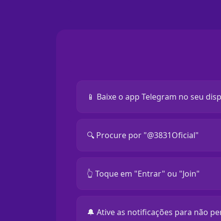
📱 Baixe o app Telegram no seu disp
🔍 Procure por "@3831Oficial"
👆 Toque em "Entrar" ou "Join"
🔔 Ative as notificações para não p