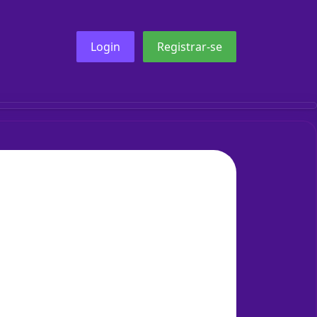
Login
Registrar-se