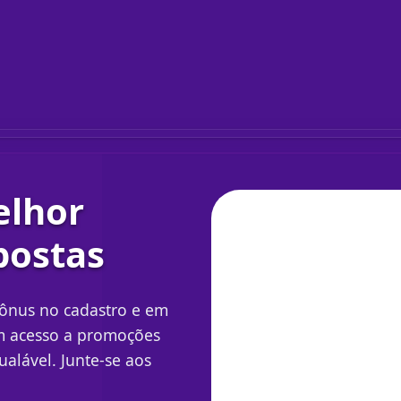
elhor
postas
bônus no cadastro e em
em acesso a promoções
ualável. Junte-se aos