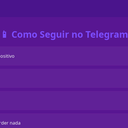
📱 Como Seguir no Telegram
ositivo
erder nada