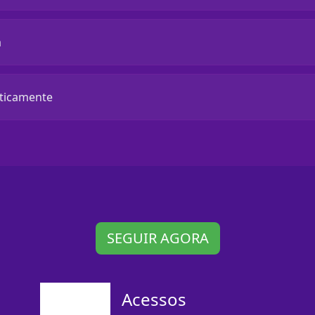
a
aticamente
SEGUIR AGORA
Acessos