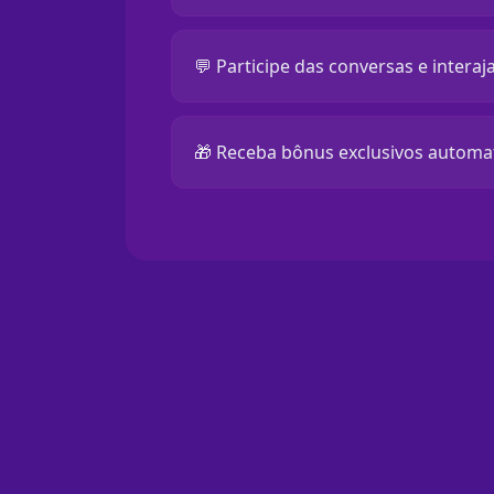
💬 Participe das conversas e interaj
🎁 Receba bônus exclusivos autom