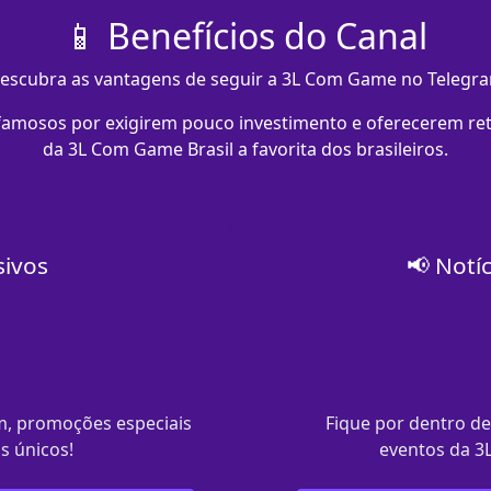
📱 Benefícios do Canal
escubra as vantagens de seguir a 3L Com Game no Telegr
amosos por exigirem pouco investimento e oferecerem ret
da 3L Com Game Brasil a favorita dos brasileiros.
sivos
📢 Notí
m, promoções especiais
Fique por dentro d
s únicos!
eventos da 3