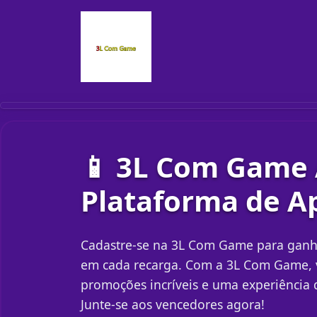
📱 3L Com Game 
Plataforma de A
Cadastre-se na 3L Com Game para ganh
em cada recarga. Com a 3L Com Game, 
promoções incríveis e uma experiência d
Junte-se aos vencedores agora!