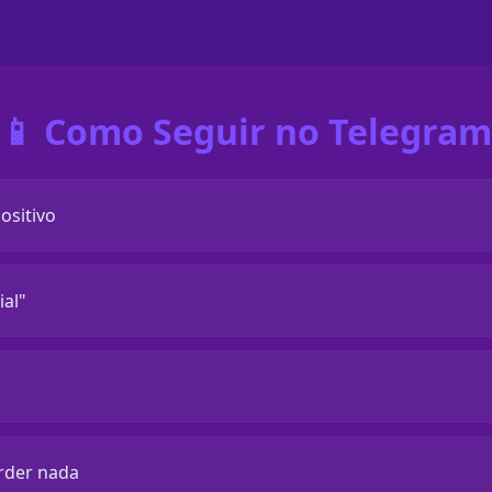
📱 Como Seguir no Telegram
ositivo
al"
erder nada