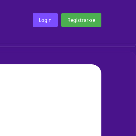
Login
Registrar-se