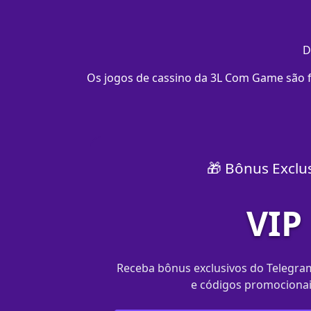
D
Os jogos de cassino da 3L Com Game são f
🎁 Bônus Exclu
VIP
Receba bônus exclusivos do Telegra
e códigos promocionai