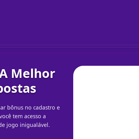
A Melhor
postas
ar bônus no cadastro e
você tem acesso a
e jogo inigualável.