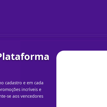
Plataforma
no cadastro e em cada
promoções incríveis e
unte-se aos vencedores