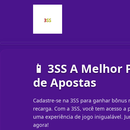
📱 3SS A Melhor 
de Apostas
Cadastre-se na 3SS para ganhar bônus 
recarga. Com a 3SS, você tem acesso a 
uma experiência de jogo inigualável. J
agora!