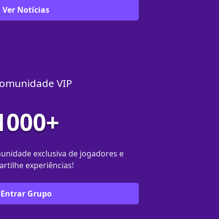
Ver Notícias
Comunidade VIP
1000+
unidade exclusiva de jogadores e
rtilhe experiências!
Entrar Grupo