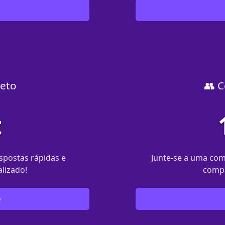
reto
👥 
t
espostas rápidas e
Junte-se a uma com
lizado!
compa
e