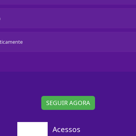
a
aticamente
SEGUIR AGORA
Acessos