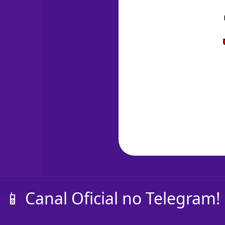
📱 Canal Oficial no Telegram!