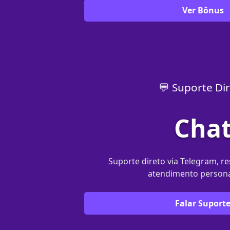
Ver Bônus
💬 Suporte Di
Cha
Suporte direto via Telegram, r
atendimento persona
Falar Suport