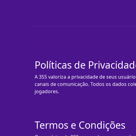
Políticas de Privacida
A 3SS valoriza a privacidade de seus usuár
canais de comunicação. Todos os dados cole
jogadores.
Termos e Condições