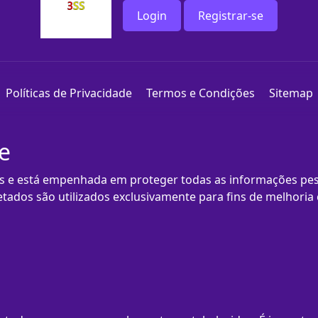
Login
Registrar-se
Políticas de Privacidade
Termos e Condições
Sitemap
de
ios e está empenhada em proteger todas as informações pe
tados são utilizados exclusivamente para fins de melhoria