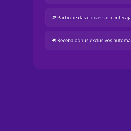
💬 Participe das conversas e interaj
🎁 Receba bônus exclusivos autom