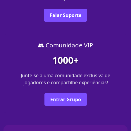
Falar Suporte
👥 Comunidade VIP
1000+
Junte-se a uma comunidade exclusiva de
jogadores e compartilhe experiências!
Entrar Grupo