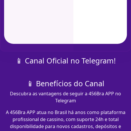
📱 Canal Oficial no Telegram!
📱 Benefícios do Canal
Descubra as vantagens de seguir a 456Bra APP no
Telegram
A 456Bra APP atua no Brasil há anos como plataforma
profissional de cassino, com suporte 24h e total
disponibilidade para novos cadastros, depósitos e