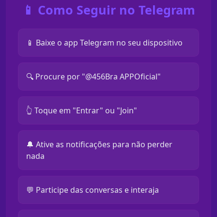
📱 Como Seguir no Telegram
📱 Baixe o app Telegram no seu dispositivo
🔍 Procure por "@456Bra APPOficial"
👆 Toque em "Entrar" ou "Join"
🔔 Ative as notificações para não perder
nada
💬 Participe das conversas e interaja