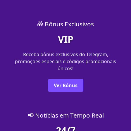
🎁 Bônus Exclusivos
VIP
Receba bônus exclusivos do Telegram,
promoções especiais e códigos promocionais
únicos!
Ver Bônus
📢 Notícias em Tempo Real
24/7