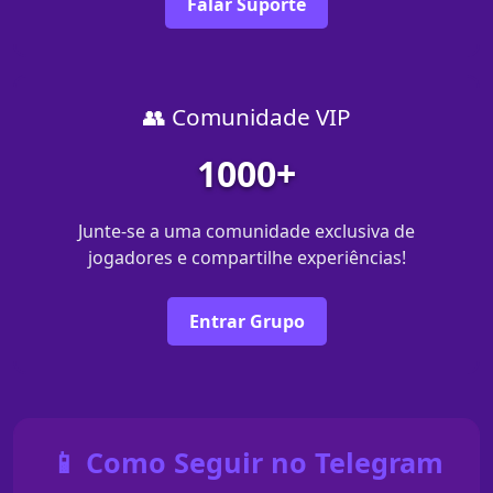
Falar Suporte
👥 Comunidade VIP
1000+
Junte-se a uma comunidade exclusiva de
jogadores e compartilhe experiências!
Entrar Grupo
📱 Como Seguir no Telegram