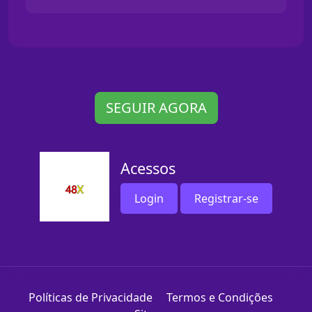
SEGUIR AGORA
Acessos
Login
Registrar-se
Políticas de Privacidade
Termos e Condições