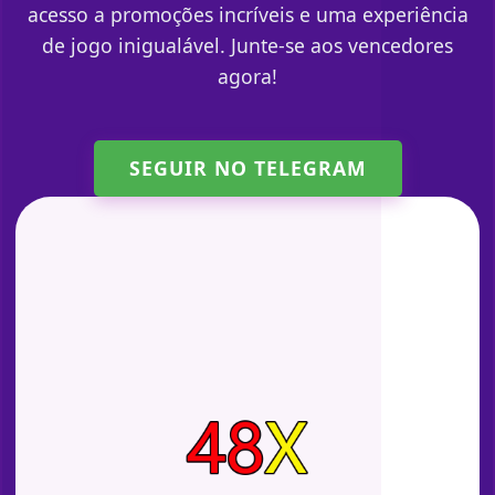
acesso a promoções incríveis e uma experiência
de jogo inigualável. Junte-se aos vencedores
agora!
SEGUIR NO TELEGRAM