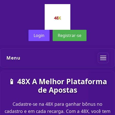
Login
Registrar-se
Menu
📱 48X A Melhor Plataforma
de Apostas
Cadastre-se na 48X para ganhar bônus no
cadastro e em cada recarga. Com a 48X, você tem