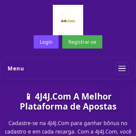
Login
Registrar-se
Menu
📱 4J4J.Com A Melhor
Plataforma de Apostas
Cadastre-se na 4J4J.Com para ganhar bônus no
cadastro e em cada recarga. Com a 4J4J.Com, você