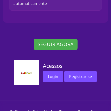
automaticamente
SEGUIR AGORA
Acessos
Login
Registrar-se