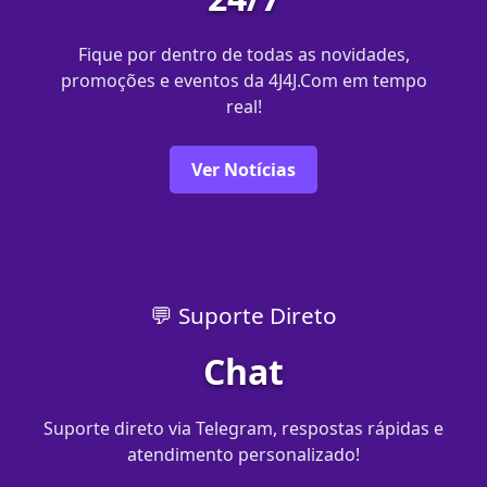
Fique por dentro de todas as novidades,
promoções e eventos da 4J4J.Com em tempo
real!
Ver Notícias
💬 Suporte Direto
Chat
Suporte direto via Telegram, respostas rápidas e
atendimento personalizado!