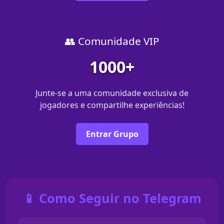
👥 Comunidade VIP
1000+
Junte-se a uma comunidade exclusiva de
jogadores e compartilhe experiências!
Entrar Grupo
📱 Como Seguir no Telegram