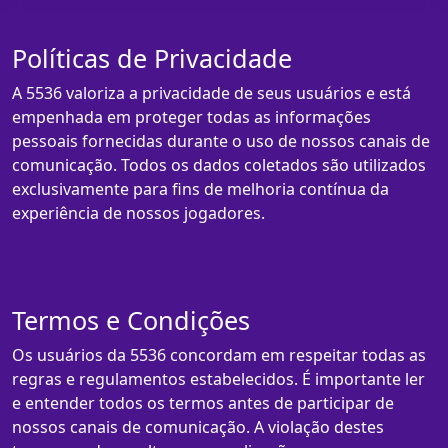
Políticas de Privacidade
A 5536 valoriza a privacidade de seus usuários e está
empenhada em proteger todas as informações
pessoais fornecidas durante o uso de nossos canais de
comunicação. Todos os dados coletados são utilizados
exclusivamente para fins de melhoria contínua da
experiência de nossos jogadores.
Termos e Condições
Os usuários da 5536 concordam em respeitar todas as
regras e regulamentos estabelecidos. É importante ler
e entender todos os termos antes de participar de
nossos canais de comunicação. A violação destes