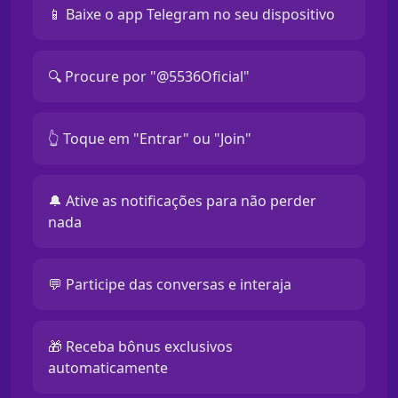
📱 Baixe o app Telegram no seu dispositivo
🔍 Procure por "@5536Oficial"
👆 Toque em "Entrar" ou "Join"
🔔 Ative as notificações para não perder
nada
💬 Participe das conversas e interaja
🎁 Receba bônus exclusivos
automaticamente