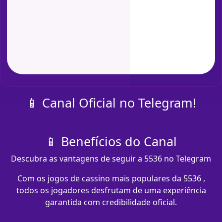
📱 Canal Oficial no Telegram!
📱 Benefícios do Canal
Descubra as vantagens de seguir a 5536 no Telegram
Com os jogos de cassino mais populares da 5536 ,
todos os jogadores desfrutam de uma experiência
garantida com credibilidade oficial.