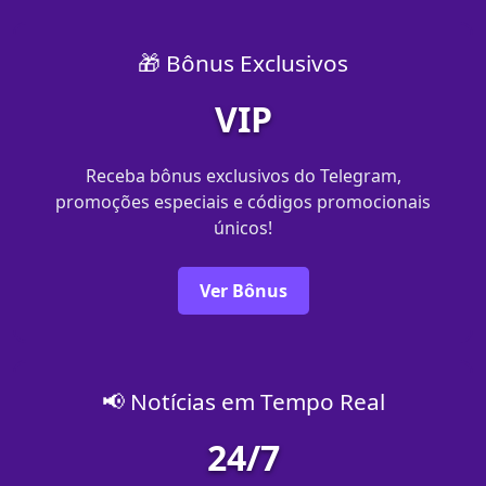
🎁 Bônus Exclusivos
VIP
Receba bônus exclusivos do Telegram,
promoções especiais e códigos promocionais
únicos!
Ver Bônus
📢 Notícias em Tempo Real
24/7