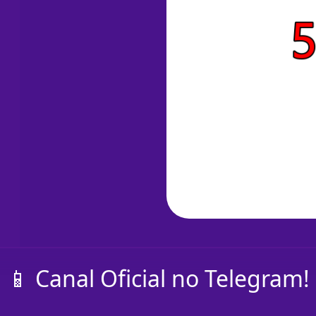
📱 Canal Oficial no Telegram!