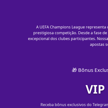
A UEFA Champions League representa o 
prestigiosa competição. Desde a fase de
excepcional dos clubes participantes. Nos
apostas s
🎁 Bônus Exclu
VIP
Receba bônus exclusivos do Telegra