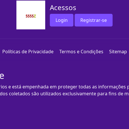
Acessos
Login
Registrar-se
Políticas de Privacidade
Termos e Condições
Sitemap
de
ários e está empenhada em proteger todas as informações 
os coletados são utilizados exclusivamente para fins de m