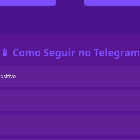
📱 Como Seguir no Telegram
ositivo