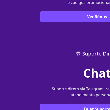
e códigos promocionai
Ver Bônus
💬 Suporte Di
Cha
Suporte direto via Telegram, r
atendimento persona
Falar Suport