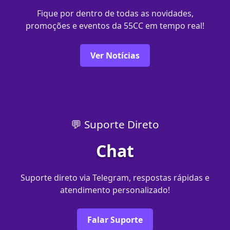
Fique por dentro de todas as novidades,
promoções e eventos da 55CC em tempo real!
Ver Notícias
💬 Suporte Direto
Chat
Suporte direto via Telegram, respostas rápidas e
atendimento personalizado!
Falar Suporte