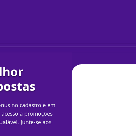
lhor
postas
ônus no cadastro e em
m acesso a promoções
ualável. Junte-se aos