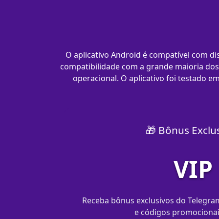
O aplicativo Android é compatível com dis
compatibilidade com a grande maioria dos
operacional. O aplicativo foi testado e
🎁 Bônus Exclu
VIP
Receba bônus exclusivos do Telegra
e códigos promocionai