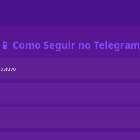
📱 Como Seguir no Telegram
ositivo