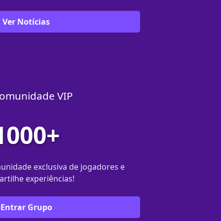
Ver Notícias
Comunidade VIP
1000+
unidade exclusiva de jogadores e
rtilhe experiências!
Entrar Grupo