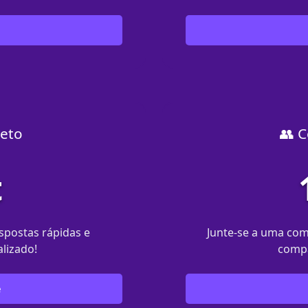
reto
👥 
t
espostas rápidas e
Junte-se a uma com
lizado!
compa
e