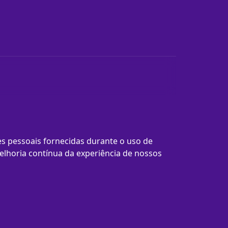
s pessoais fornecidas durante o uso de
elhoria contínua da experiência de nossos