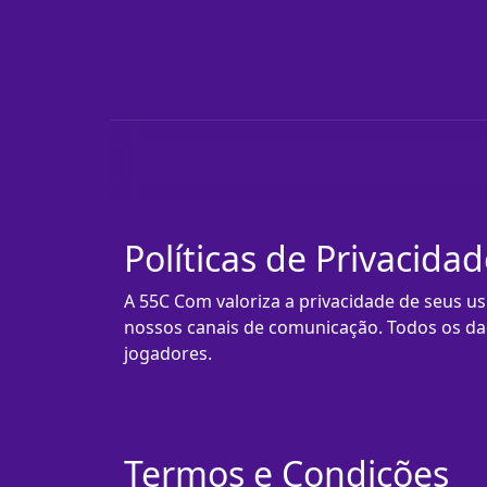
Políticas de Privacida
A 55C Com valoriza a privacidade de seus 
nossos canais de comunicação. Todos os dad
jogadores.
Termos e Condições