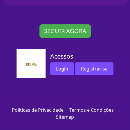
SEGUIR AGORA
Acessos
Login
Registrar-se
Políticas de Privacidade
Termos e Condições
Sitemap