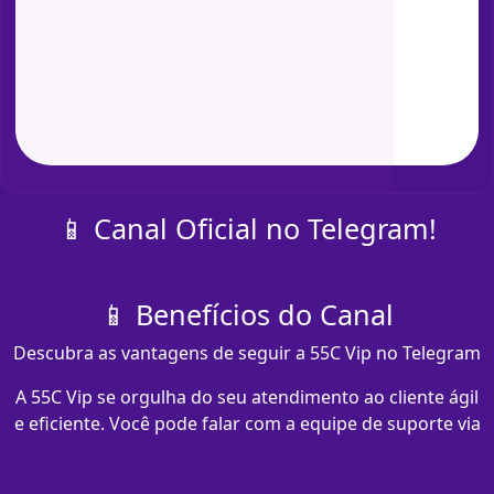
📱 Canal Oficial no Telegram!
📱 Benefícios do Canal
Descubra as vantagens de seguir a 55C Vip no Telegram
A 55C Vip se orgulha do seu atendimento ao cliente ágil
e eficiente. Você pode falar com a equipe de suporte via