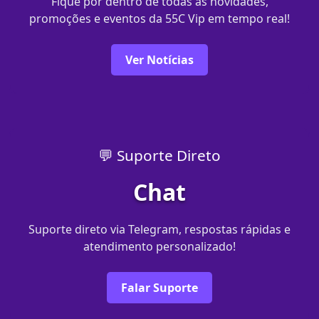
Fique por dentro de todas as novidades,
promoções e eventos da 55C Vip em tempo real!
Ver Notícias
💬 Suporte Direto
Chat
Suporte direto via Telegram, respostas rápidas e
atendimento personalizado!
Falar Suporte