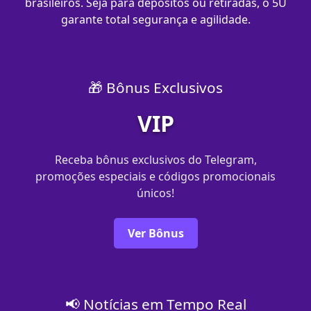
brasileiros. Seja para depósitos ou retiradas, o 5U
garante total segurança e agilidade.
🎁 Bônus Exclusivos
VIP
Receba bônus exclusivos do Telegram,
promoções especiais e códigos promocionais
únicos!
Ver Bônus
📢 Notícias em Tempo Real