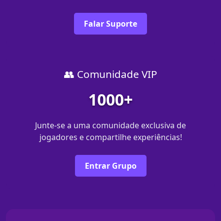
Falar Suporte
👥 Comunidade VIP
1000+
Junte-se a uma comunidade exclusiva de
jogadores e compartilhe experiências!
Entrar Grupo