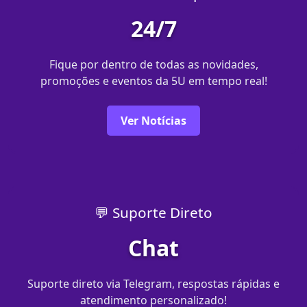
24/7
Fique por dentro de todas as novidades,
promoções e eventos da 5U em tempo real!
Ver Notícias
💬 Suporte Direto
Chat
Suporte direto via Telegram, respostas rápidas e
atendimento personalizado!