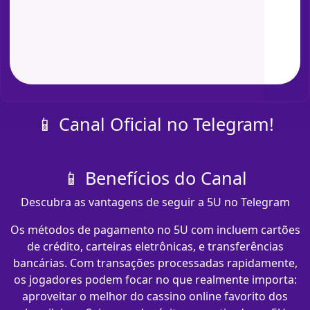
📱 Canal Oficial no Telegram!
📱 Benefícios do Canal
Descubra as vantagens de seguir a 5U no Telegram
Os métodos de pagamento no 5U com​ incluem cartões
de crédito, carteiras eletrônicas, e transferências
bancárias. Com transações processadas rapidamente,
os jogadores podem focar no que realmente importa:
aproveitar o melhor do cassino online favorito dos