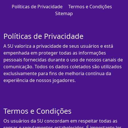
Políticas de Privacidade
Termos e Condições
Sitemap
Políticas de Privacidade
A 5U valoriza a privacidade de seus usuários e está
empenhada em proteger todas as informações
pessoais fornecidas durante o uso de nossos canais de
comunicação. Todos os dados coletados são utilizados
exclusivamente para fins de melhoria contínua da
experiência de nossos jogadores.
Termos e Condições
Os usuários da 5U concordam em respeitar todas as
regras e regulamentos estabelecidos. É importante ler