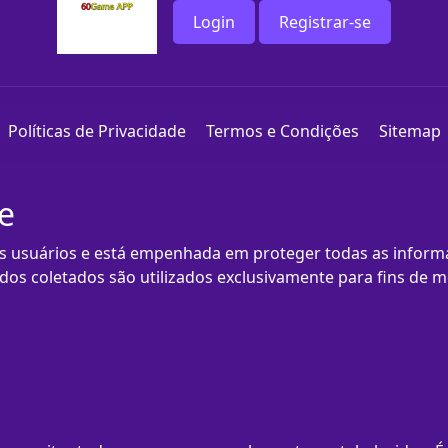
Login
Registrar-se
Políticas de Privacidade
Termos e Condições
Sitemap
de
us usuários e está empenhada em proteger todas as inform
os coletados são utilizados exclusivamente para fins de m