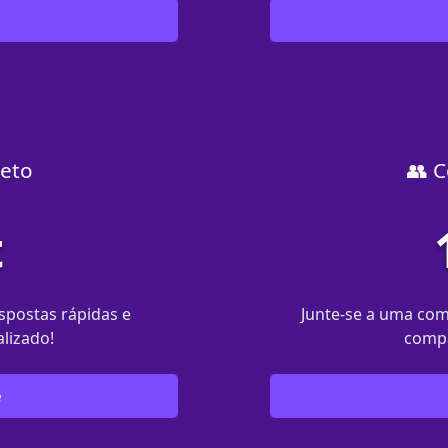
reto
👥 
t
espostas rápidas e
Junte-se a uma com
lizado!
compa
e