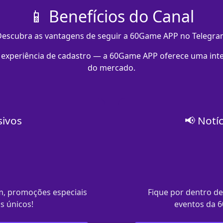
📱 Benefícios do Canal
escubra as vantagens de seguir a 60Game APP no Telegr
 experiência de cadastro — a 60Game APP oferece uma inte
do mercado.
sivos
📢 Notí
m, promoções especiais
Fique por dentro d
s únicos!
eventos da 