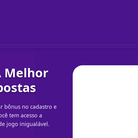
A Melhor
postas
r bônus no cadastro e
ocê tem acesso a
e jogo inigualável.