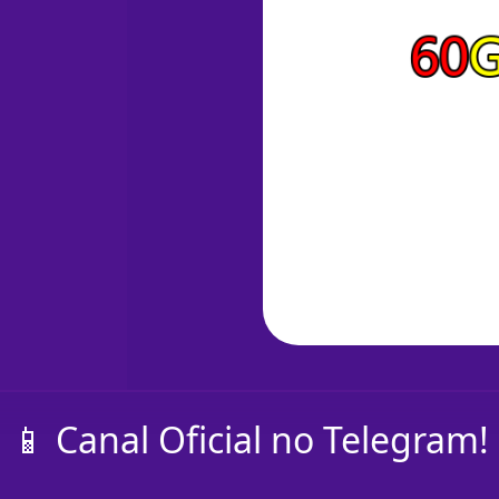
📱 Canal Oficial no Telegram!