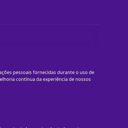
ações pessoais fornecidas durante o uso de
elhoria contínua da experiência de nossos