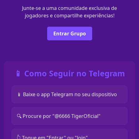
Junte-se a uma comunidade exclusiva de
jogadores e compartilhe experiências!
Entrar Grupo
📱 Como Seguir no Telegram
📱 Baixe o app Telegram no seu dispositivo
🔍 Procure por "@6666 TigerOficial"
👆 Toque em "Entrar" ou "Join"