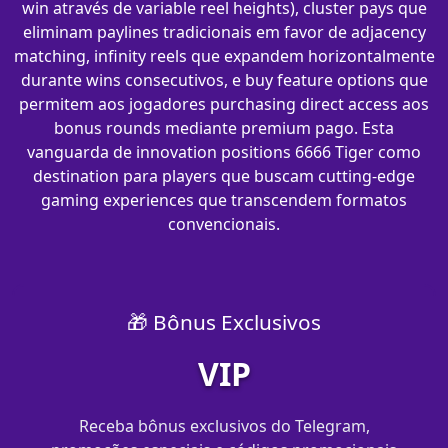
win através de variable reel heights), cluster pays que
eliminam paylines tradicionais em favor de adjacency
matching, infinity reels que expandem horizontalmente
durante wins consecutivos, e buy feature options que
permitem aos jogadores purchasing direct access aos
bonus rounds mediante premium pago. Esta
vanguarda de innovation positions 6666 Tiger como
destination para players que buscam cutting-edge
gaming experiences que transcendem formatos
convencionais.
🎁 Bônus Exclusivos
VIP
Receba bônus exclusivos do Telegram,