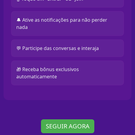
🔔 Ative as notificações para não perder
nada
💬 Participe das conversas e interaja
🎁 Receba bônus exclusivos
automaticamente
SEGUIR AGORA