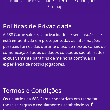
Políticas de Privacidade
Termos e Condições
Sitemap
Políticas de Privacidade
A 688 Game valoriza a privacidade de seus usuários e
está empenhada em proteger todas as informações
pessoais fornecidas durante o uso de nossos canais de
comunicação. Todos os dados coletados são utilizados
exclusivamente para fins de melhoria contínua da
experiência de nossos jogadores.
Termos e Condições
Os usuários da 688 Game concordam em respeitar
todas as regras e regulamentos estabelecidos. É