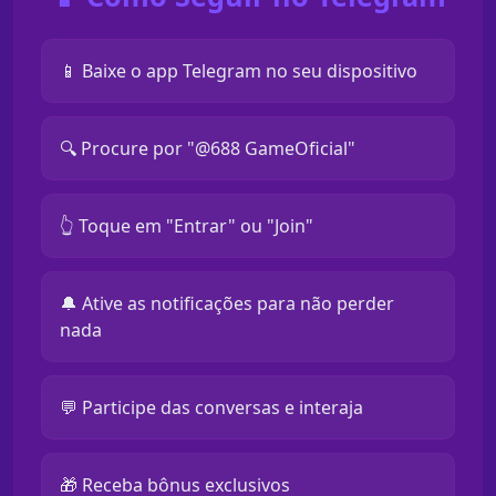
📱 Baixe o app Telegram no seu dispositivo
🔍 Procure por "@688 GameOficial"
👆 Toque em "Entrar" ou "Join"
🔔 Ative as notificações para não perder
nada
💬 Participe das conversas e interaja
🎁 Receba bônus exclusivos