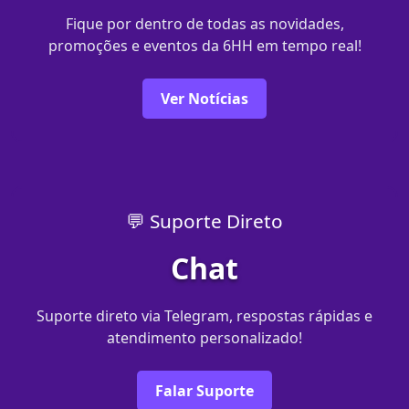
Fique por dentro de todas as novidades,
promoções e eventos da 6HH em tempo real!
Ver Notícias
💬 Suporte Direto
Chat
Suporte direto via Telegram, respostas rápidas e
atendimento personalizado!
Falar Suporte