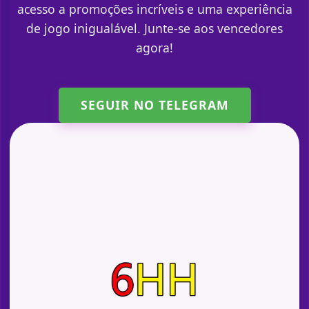
acesso a promoções incríveis e uma experiência
de jogo inigualável. Junte-se aos vencedores
agora!
SEGUIR NO TELEGRAM