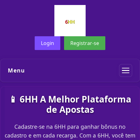
Login
Registrar-se
Menu
📱 6HH A Melhor Plataforma
de Apostas
Cadastre-se na 6HH para ganhar bônus no
cadastro e em cada recarga. Com a 6HH, você tem