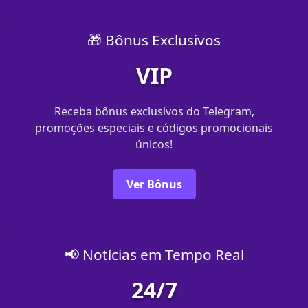
🎁 Bônus Exclusivos
VIP
Receba bônus exclusivos do Telegram,
promoções especiais e códigos promocionais
únicos!
Ver Bônus
📢 Notícias em Tempo Real
24/7