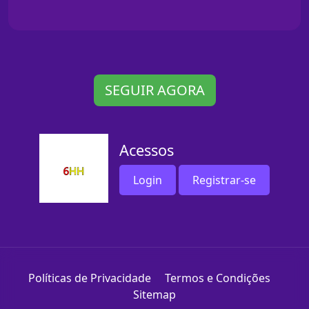
SEGUIR AGORA
Acessos
Login
Registrar-se
Políticas de Privacidade
Termos e Condições
Sitemap