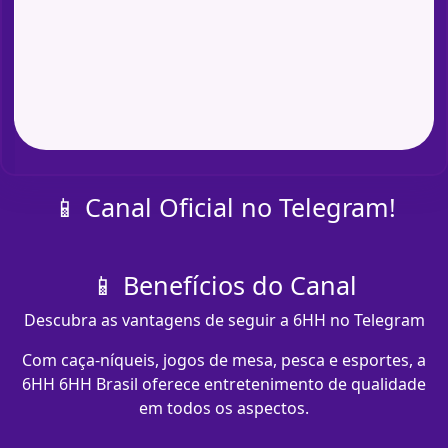
📱 Canal Oficial no Telegram!
📱 Benefícios do Canal
Descubra as vantagens de seguir a 6HH no Telegram
Com caça-níqueis, jogos de mesa, pesca e esportes, a
6HH 6HH Brasil oferece entretenimento de qualidade
em todos os aspectos.