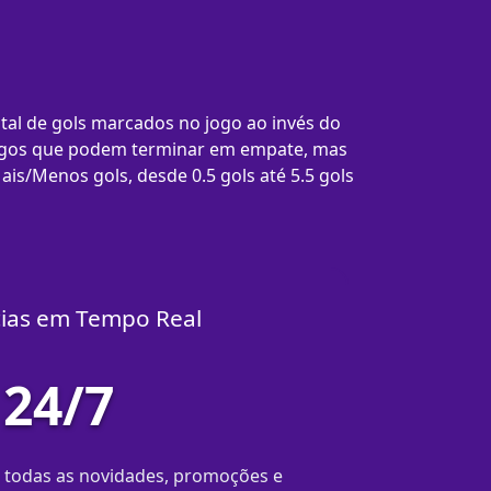
al de gols marcados no jogo ao invés do
jogos que podem terminar em empate, mas
s/Menos gols, desde 0.5 gols até 5.5 gols
cias em Tempo Real
24/7
e todas as novidades, promoções e