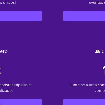
s únicos!
eventos 
reto
👥 
t
espostas rápidas e
Junte-se a uma com
lizado!
compa
e