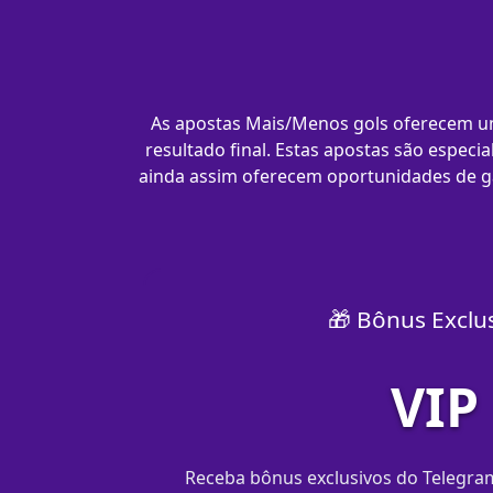
As apostas Mais/Menos gols oferecem um
resultado final. Estas apostas são esp
ainda assim oferecem oportunidades de ga
🎁 Bônus Exclu
VIP
Receba bônus exclusivos do Telegra