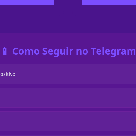
📱 Como Seguir no Telegram
ositivo