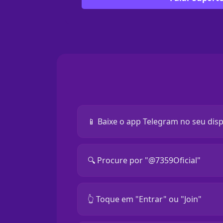
📱 Baixe o app Telegram no seu disp
🔍 Procure por "@7359Oficial"
👆 Toque em "Entrar" ou "Join"