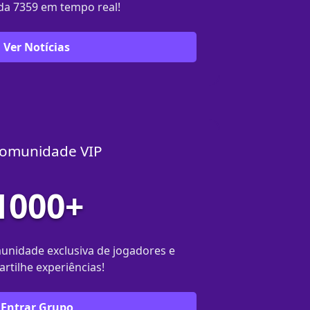
da 7359 em tempo real!
Ver Notícias
Comunidade VIP
1000+
unidade exclusiva de jogadores e
rtilhe experiências!
Entrar Grupo