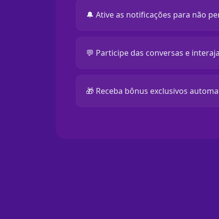
🔔 Ative as notificações para não p
💬 Participe das conversas e interaj
🎁 Receba bônus exclusivos autom