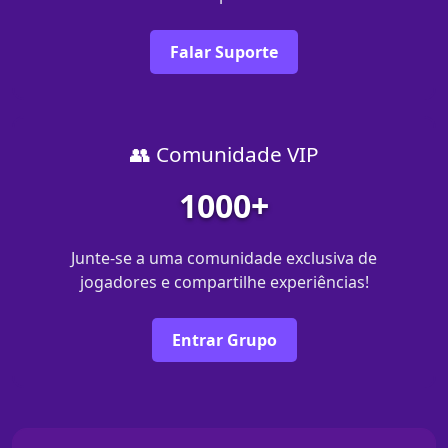
Falar Suporte
👥 Comunidade VIP
1000+
Junte-se a uma comunidade exclusiva de
jogadores e compartilhe experiências!
Entrar Grupo