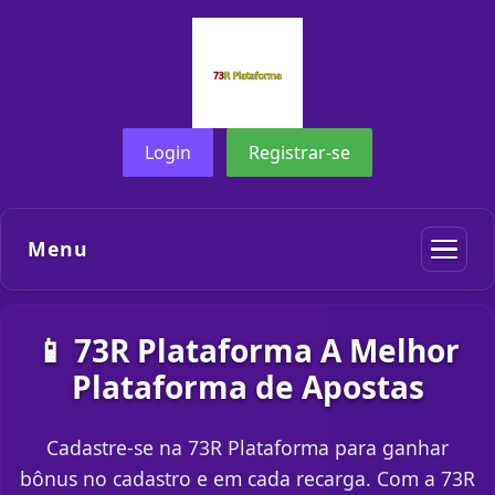
Login
Registrar-se
Menu
📱 73R Plataforma A Melhor
Plataforma de Apostas
Cadastre-se na 73R Plataforma para ganhar
bônus no cadastro e em cada recarga. Com a 73R