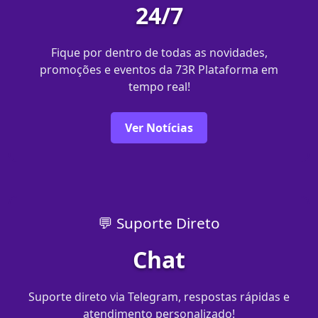
24/7
Fique por dentro de todas as novidades,
promoções e eventos da 73R Plataforma em
tempo real!
Ver Notícias
💬 Suporte Direto
Chat
Suporte direto via Telegram, respostas rápidas e
atendimento personalizado!