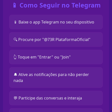
📱 Como Seguir no Telegram
📱 Baixe o app Telegram no seu dispositivo
🔍 Procure por "@73R PlataformaOficial"
👆 Toque em "Entrar" ou "Join"
🔔 Ative as notificações para não perder
nada
💬 Participe das conversas e interaja