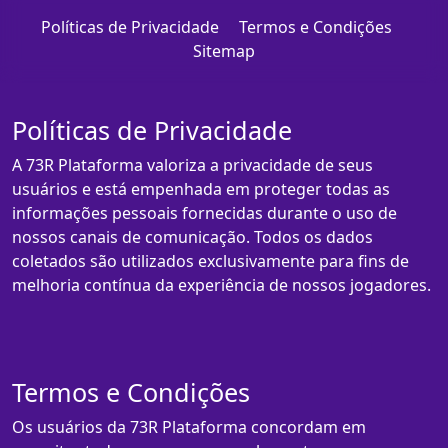
Políticas de Privacidade
Termos e Condições
Sitemap
Políticas de Privacidade
A 73R Plataforma valoriza a privacidade de seus
usuários e está empenhada em proteger todas as
informações pessoais fornecidas durante o uso de
nossos canais de comunicação. Todos os dados
coletados são utilizados exclusivamente para fins de
melhoria contínua da experiência de nossos jogadores.
Termos e Condições
Os usuários da 73R Plataforma concordam em