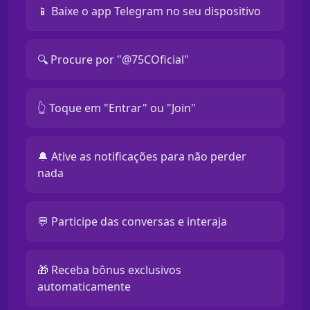
📱 Baixe o app Telegram no seu dispositivo
🔍 Procure por "@75COficial"
👆 Toque em "Entrar" ou "Join"
🔔 Ative as notificações para não perder
nada
💬 Participe das conversas e interaja
🎁 Receba bônus exclusivos
automaticamente