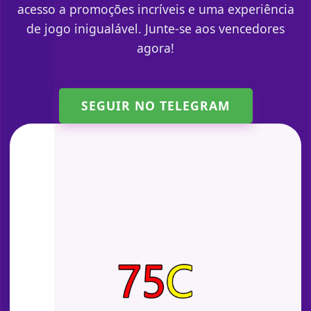
acesso a promoções incríveis e uma experiência
de jogo inigualável. Junte-se aos vencedores
agora!
SEGUIR NO TELEGRAM