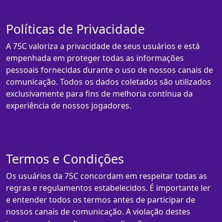
Políticas de Privacidade
A 75C valoriza a privacidade de seus usuários e está
empenhada em proteger todas as informações
pessoais fornecidas durante o uso de nossos canais de
comunicação. Todos os dados coletados são utilizados
exclusivamente para fins de melhoria contínua da
experiência de nossos jogadores.
Termos e Condições
Os usuários da 75C concordam em respeitar todas as
regras e regulamentos estabelecidos. É importante ler
e entender todos os termos antes de participar de
nossos canais de comunicação. A violação destes