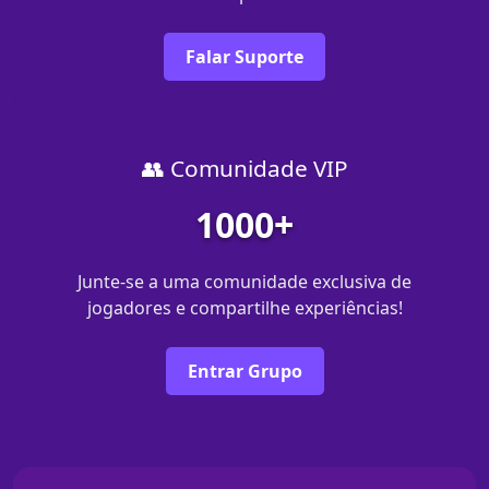
Falar Suporte
👥 Comunidade VIP
1000+
Junte-se a uma comunidade exclusiva de
jogadores e compartilhe experiências!
Entrar Grupo