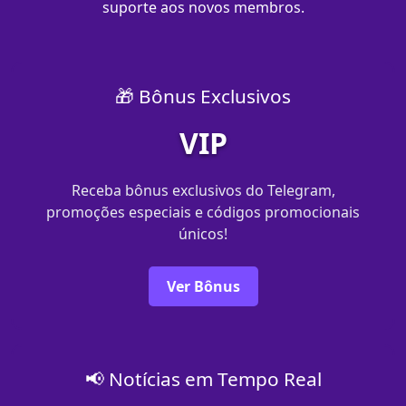
suporte aos novos membros.
🎁 Bônus Exclusivos
VIP
Receba bônus exclusivos do Telegram,
promoções especiais e códigos promocionais
únicos!
Ver Bônus
📢 Notícias em Tempo Real