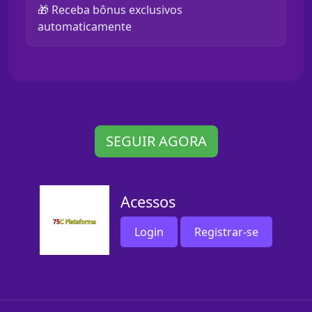
🎁 Receba bônus exclusivos
automaticamente
SEGUIR AGORA
Acessos
Login
Registrar-se