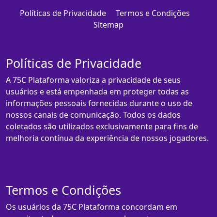
Políticas de Privacidade
Termos e Condições
Sitemap
Políticas de Privacidade
A 75C Plataforma valoriza a privacidade de seus
usuários e está empenhada em proteger todas as
informações pessoais fornecidas durante o uso de
nossos canais de comunicação. Todos os dados
coletados são utilizados exclusivamente para fins de
melhoria contínua da experiência de nossos jogadores.
Termos e Condições
Os usuários da 75C Plataforma concordam em