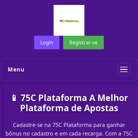
Login
Registrar-se
Menu
📱 75C Plataforma A Melhor
Plataforma de Apostas
Cadastre-se na 75C Plataforma para ganhar
bônus no cadastro e em cada recarga. Com a 75C