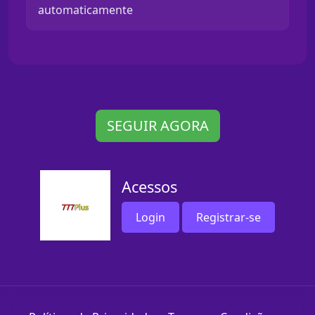
automaticamente
SEGUIR AGORA
Acessos
Login
Registrar-se