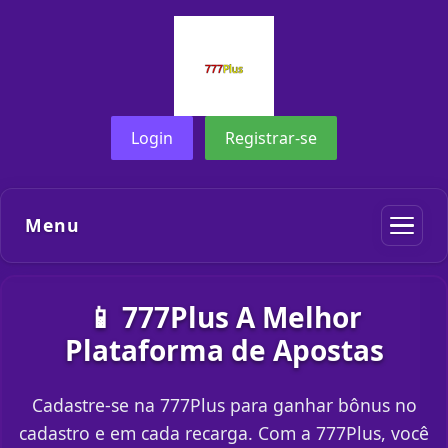
Login
Registrar-se
Menu
📱 777Plus A Melhor
Plataforma de Apostas
Cadastre-se na 777Plus para ganhar bônus no
cadastro e em cada recarga. Com a 777Plus, você