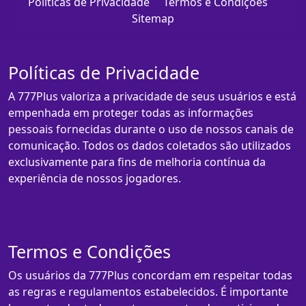
Políticas de Privacidade
Termos e Condições
Sitemap
Políticas de Privacidade
A 777Plus valoriza a privacidade de seus usuários e está
empenhada em proteger todas as informações
pessoais fornecidas durante o uso de nossos canais de
comunicação. Todos os dados coletados são utilizados
exclusivamente para fins de melhoria contínua da
experiência de nossos jogadores.
Termos e Condições
Os usuários da 777Plus concordam em respeitar todas
as regras e regulamentos estabelecidos. É importante