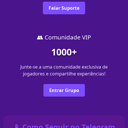
Falar Suporte
👥 Comunidade VIP
1000+
Junte-se a uma comunidade exclusiva de
jogadores e compartilhe experiências!
Entrar Grupo
📱 Como Seguir no Telegram