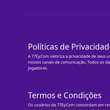
Políticas de Privacida
A 77Ey.Com valoriza a privacidade de seus 
nossos canais de comunicação. Todos os dad
jogadores.
Termos e Condições
Os usuários da 77Ey.Com concordam em resp