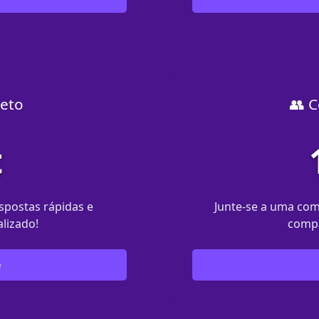
reto
👥 
t
espostas rápidas e
Junte-se a uma com
lizado!
compa
e