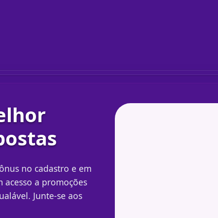
elhor
postas
ônus no cadastro e em
m acesso a promoções
ualável. Junte-se aos