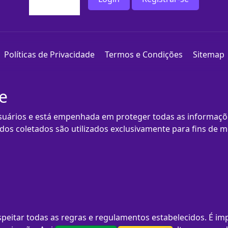
Políticas de Privacidade
Termos e Condições
Sitemap
de
usuários e está empenhada em proteger todas as informaçõ
os coletados são utilizados exclusivamente para fins de m
eitar todas as regras e regulamentos estabelecidos. É imp