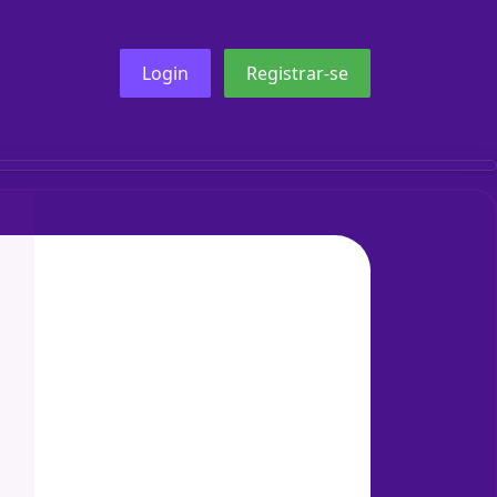
Login
Registrar-se