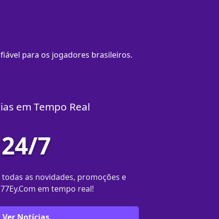
ável para os jogadores brasileiros.
cias em Tempo Real
24/7
e todas as novidades, promoções e
 77Ey.Com em tempo real!
Ver Notícias