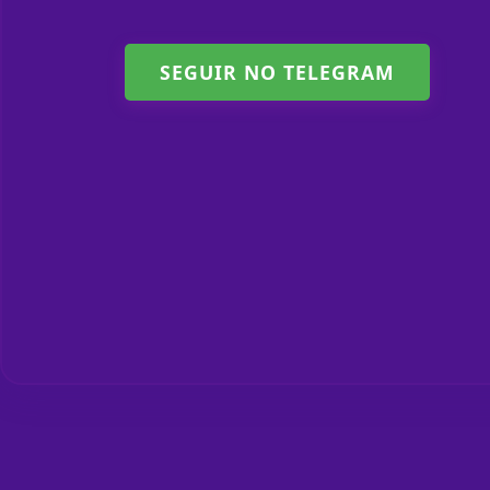
SEGUIR NO TELEGRAM