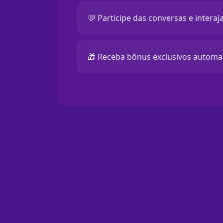
💬 Participe das conversas e interaj
🎁 Receba bônus exclusivos autom