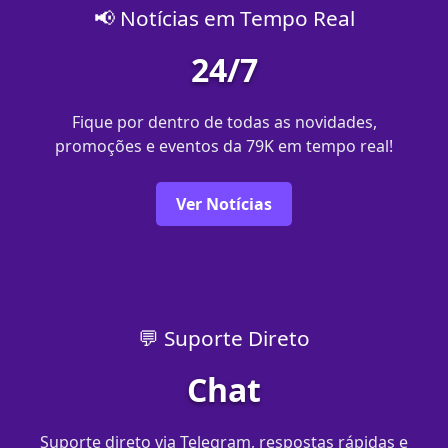
📢 Notícias em Tempo Real
24/7
Fique por dentro de todas as novidades,
promoções e eventos da 79K em tempo real!
Ver Notícias
💬 Suporte Direto
Chat
Suporte direto via Telegram, respostas rápidas e