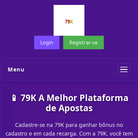
Login
Registrar-se
Menu
📱 79K A Melhor Plataforma
de Apostas
Cadastre-se na 79K para ganhar bônus no
cadastro e em cada recarga. Com a 79K, você tem