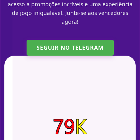
acesso a promoções incríveis e uma experiência
de jogo inigualável. Junte-se aos vencedores
agora!
SEGUIR NO TELEGRAM