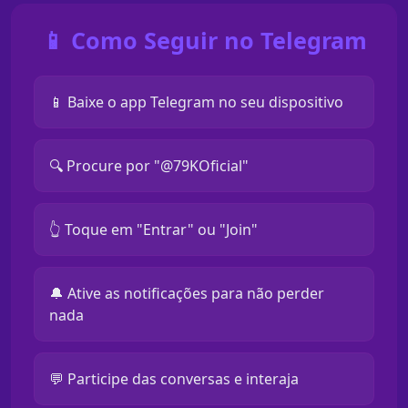
📱 Como Seguir no Telegram
📱 Baixe o app Telegram no seu dispositivo
🔍 Procure por "@79KOficial"
👆 Toque em "Entrar" ou "Join"
🔔 Ative as notificações para não perder
nada
💬 Participe das conversas e interaja