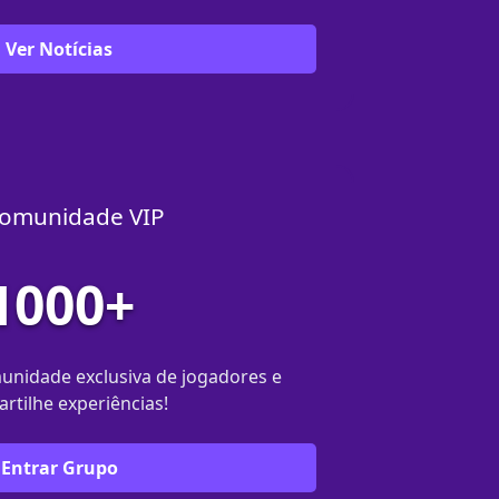
Ver Notícias
Comunidade VIP
1000+
unidade exclusiva de jogadores e
rtilhe experiências!
Entrar Grupo