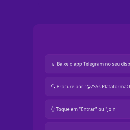
📱 Baixe o app Telegram no seu disp
🔍 Procure por "@7SSs PlataformaOf
👆 Toque em "Entrar" ou "Join"