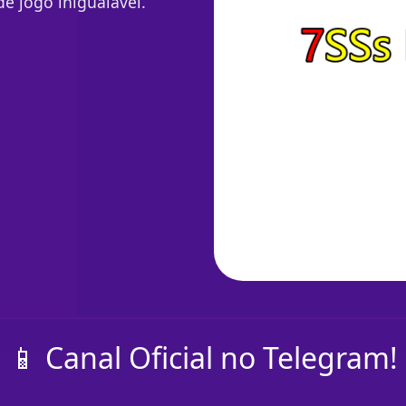
e jogo inigualável.
📱 Canal Oficial no Telegram!