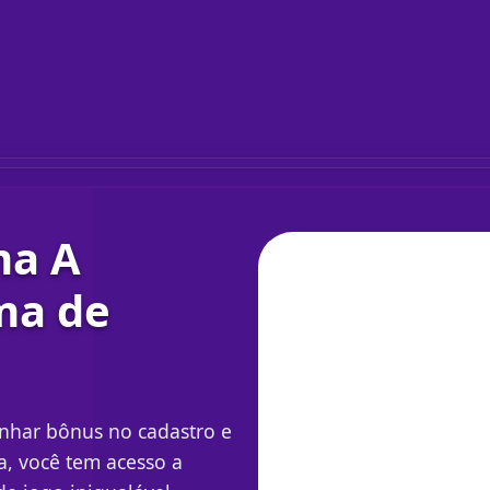
ma A
ma de
anhar bônus no cadastro e
, você tem acesso a