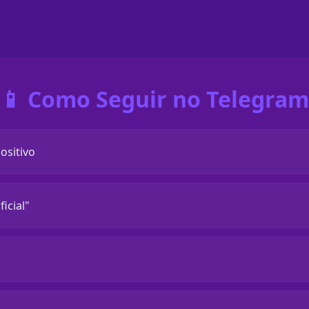
📱 Como Seguir no Telegram
ositivo
icial"