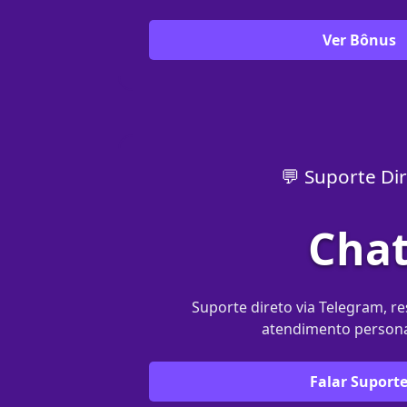
Ver Bônus
💬 Suporte Di
Cha
Suporte direto via Telegram, r
atendimento persona
Falar Suport