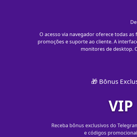
De
O acesso via navegador oferece todas as fu
promoções e suporte ao cliente. A interfa
monitores de desktop. O
🎁 Bônus Exclu
VIP
Receba bônus exclusivos do Telegra
e códigos promocionai