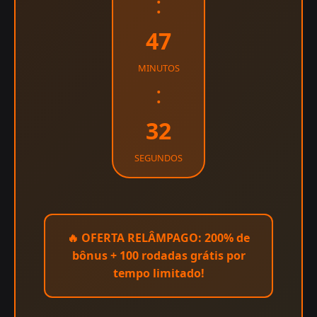
:
47
MINUTOS
:
32
SEGUNDOS
🔥
OFERTA RELÂMPAGO:
200% de
bônus + 100 rodadas grátis por
tempo limitado!