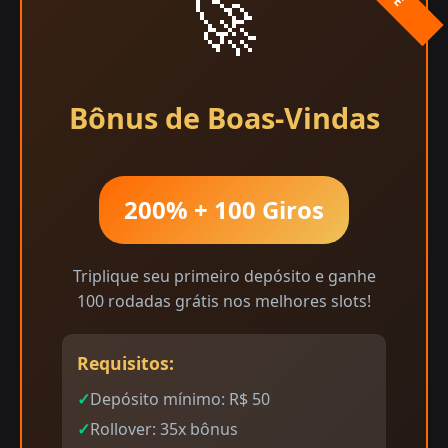
🚀
Bônus de Boas-Vindas
200% + 100 Giros
Triplique seu primeiro depósito e ganhe
100 rodadas grátis nos melhores slots!
Requisitos:
Depósito mínimo: R$ 50
Rollover: 35x bônus