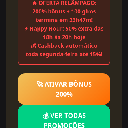
🔥 OFERTA RELÂMPAGO:
200% bônus + 100 giros
termina em 23h47m!
⚡ Happy Hour: 50% extra das
18h às 20h hoje
💰 Cashback automático
toda segunda-feira até 15%!
🚀 ATIVAR BÔNUS
200%
💰 VER TODAS
PROMOÇÕES