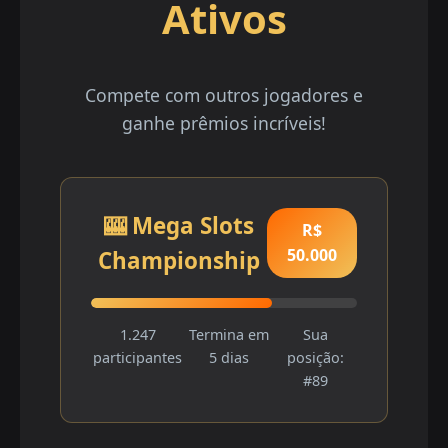
Ativos
Compete com outros jogadores e
ganhe prêmios incríveis!
🎰 Mega Slots
R$
50.000
Championship
1.247
Termina em
Sua
participantes
5 dias
posição:
#89